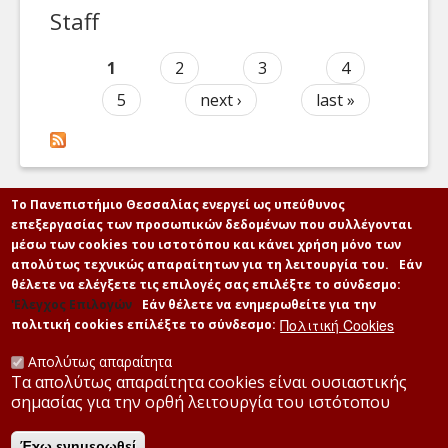
Staff
Our Department
1
2
3
4
Pages
5
next ›
last »
Το Πανεπιστήμιο Θεσσαλίας ενεργεί ως υπεύθυνος
επεξεργασίας των προσωπικών δεδομένων που συλλέγονται
μέσω των cookies του ιστοτόπου και κάνει χρήση μόνο των
απολύτως τεχνικώς απαραίτητων για τη λειτουργία του.
Εάν
θέλετε να ελέγξετε τις επιλογές σας επιλέξτε το σύνδεσμο:
'Ελεγχος Επιλογών
Εάν θέλετε να ενημερωθείτε για την
Πολιτική Cookies
πολιτική cookies επίλέξτε το σύνδεσμο:
Απολύτως απαραίτητα
Τα απολύτως απαραίτητα cookies είναι ουσιαστικής
σημασίας για την ορθή λειτουργία του ιστότοπου
Έχω ενημερωθεί