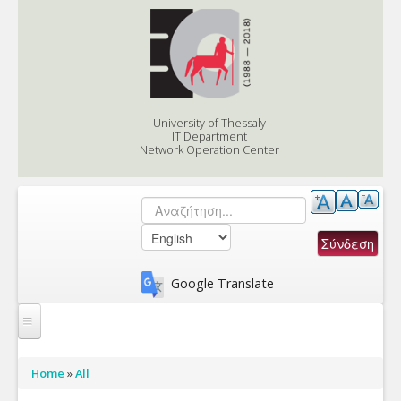
Skip to content
Skip to navigation
University of Thessaly
IT Department
Network Operation Center
Αναζήτηση
Search form
Google Translate
Services
You are here
Home
»
All
Support/eApplications