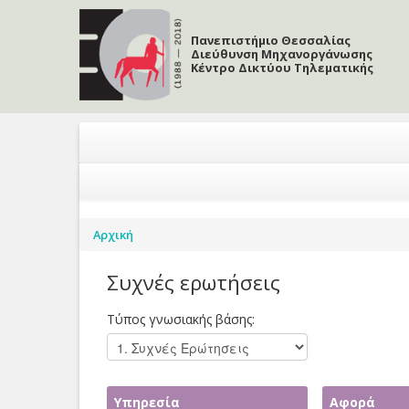
Skip to content
Skip to navigation
Πανεπιστήμιο Θεσσαλίας
Διεύθυνση Μηχανοργάνωσης
Κέντρο Δικτύου Τηλεματικής
Είστε εδώ
Αρχική
Συχνές ερωτήσεις
Τύπος γνωσιακής βάσης:
Υπηρεσία
Αφορά