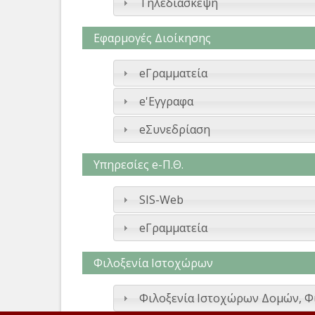
Τηλεδιάσκεψη
Εφαρμογές Διοίκησης
eΓραμματεία
e'Εγγραφα
eΣυνεδρίαση
Υπηρεσίες e-Π.Θ.
SIS-Web
eΓραμματεία
Φιλοξενία Ιστοχώρων
Φιλοξενία Ιστοχώρων Δομών, Φ