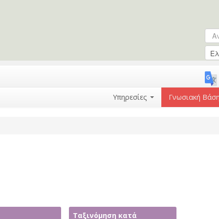
Ανα
Φό
Υπηρεσίες
Γνωσιακή Βάσ
Ταξινόμηση κατά