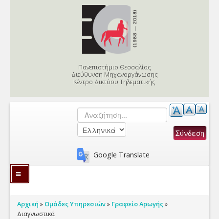
Skip to content
Skip to navigation
Πανεπιστήμιο Θεσσαλίας
Διεύθυνση Μηχανοργάνωσης
Κέντρο Δικτύου Τηλεματικής
Αναζήτηση
Φόρμα αναζήτησης
Google Translate
Υπηρεσίες
Είστε εδώ
Αρχική
»
Ομάδες Υπηρεσιών
»
Γραφείο Αρωγής
»
Γνωσιακή Βάση
Διαγνωστικά
Εφαρμογές Διοίκησης