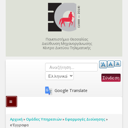
Skip to content
Skip to navigation
Πανεπιστήμιο Θεσσαλίας
Διεύθυνση Μηχανοργάνωσης
Κέντρο Δικτύου Τηλεματικής
Αναζήτηση
Φόρμα αναζήτησης
Google Translate
Υπηρεσίες
Είστε εδώ
Αρχική
»
Ομάδες Υπηρεσιών
»
Εφαρμογές Διοίκησης
»
Γνωσιακή Βάση
e'Εγγραφα
Εφαρμογές Διοίκησης