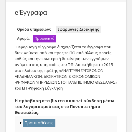
Υποστήριξη/eΑιτήσεις
eΓραμματεία
e'Εγγραφα
Η Υπηρεσία μας
e'Εγγραφα
Γενικά
Ομάδα υπηρεσίων:
Εφαρμογές Διοίκησης
eΣυνεδρίαση
Epikoinonia
Αφορά:
Προσωπικό
Γενική Αίτηση
Δείτε όλα τα άρθρα της
Web eΈγγραφα
γνωσιακής βάσης
Η εφαρμογή eΈγγραφα διαχειρίζεται τα έγγραφα που
Γενική αίτηση προς την
ταξινομημένα ανά
διακινούνται από και προς το ΠΘ από άλλους φορείς
Προσωπικό
Τηλεκπαιδεύσεις-Τηλεδιασκέψεις
Υπηρεσία μας
υπηρεσία.
καθώς και την εσωτερική διακίνηση των εγγράφων
ανάμεσα στις υπηρεσίες του ΠΘ. Αποκτήθηκε το 2015
Τηλεδιάσκεψη
Λίστα από τα στοιχεία
στο πλαίσιο της πράξης «ΑΝΑΠΤΥΞΗ ΣΥΓΧΡΟΝΩΝ
επικοινωνίας του
ΑΚΑΔΗΜΑΪΚΩΝ, ΔΙΟΙΚΗΤΙΚΩΝ & ΟΙΚΟΝΟΜΙΚΩΝ
Video
προσωπικού μας
ΨΗΦΙΑΚΩΝ ΥΠΗΡΕΣΙΩΝ ΣΤΟ ΠΑΝΕΠΙΣΤΗΜΙΟ ΘΕΣΣΑΛΙΑΣ»
Βίντεο
του ΕΠ Ψηφιακή Σύγκληση.
Live Streaming
Αίτηση Τηλεφωνίας
Δείτε τα βίντεο της
Η πρόσβαση στα βίντεο απαιτεί σύνδεση μέσω
Ηλεκτρονικό Ταχυδρομείο
γνωσιακής βάσης
Αίτηση παροχής
του λογαριασμού σας στο Πανεπιστήμιο
Οι στόχοι μας
ταξινομημένα ανά
υπηρεσιών Τηλεφωνίας
Θεσσαλίας.
Email
υπηρεσία.
του δικτύου της
Ο στόχος της
Εμφάνιση
Προϋποθέσεις
Υπηρεσίας μας
Webmail
Διεύθυνσης είναι η