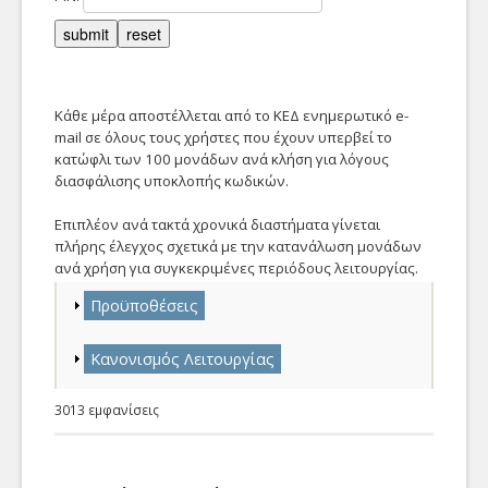
Κάθε μέρα αποστέλλεται από το ΚΕΔ ενημερωτικό e-
mail σε όλους τους χρήστες που έχουν υπερβεί το
κατώφλι των 100 μονάδων ανά κλήση για λόγους
διασφάλισης υποκλοπής κωδικών.
Επιπλέον ανά τακτά χρονικά διαστήματα γίνεται
πλήρης έλεγχος σχετικά με την κατανάλωση μονάδων
ανά χρήση για συγκεκριμένες περιόδους λειτουργίας.
Εμφάνιση
Προϋποθέσεις
Εμφάνιση
Κανονισμός Λειτουργίας
3013 εμφανίσεις