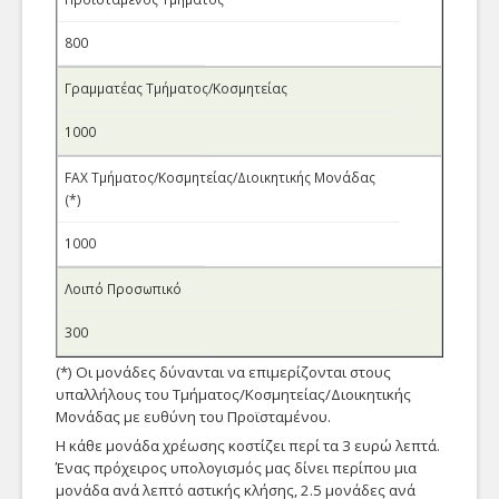
Τηλεφωνία
Τοίχους Προστασίας
Τηλεφωνία
(firewall).
800
Χρέωση
Γραμματέας Τμήματος/Κοσμητείας
VoIP
1000
Αίτηση Λογαριασμού
FAX Τμήματος/Κοσμητείας/Διοικητικής Μονάδας
Φιλοξενία Ιστοχώρων
Αίτηση δημιουργίας
(*)
Λογαριασμού Χρηστή
Δομών
από αρμόδιες Υπηρεσίες
1000
του Π.Θ.
Χρηστών
Λοιπό Προσωπικό
Υπηρεσίες e-Π.Θ.
300
SIS-Web
(*) Οι μονάδες δύνανται να επιμερίζονται στους
υπαλλήλους του Τμήματος/Κοσμητείας/Διοικητικής
Ακ.Ταυτότητα
Μονάδας με ευθύνη του Προϊσταμένου.
Εύδοξος
Η κάθε μονάδα χρέωσης κοστίζει περί τα 3 ευρώ λεπτά.
Ένας πρόχειρος υπολογισμός μας δίνει περίπου μια
Πρ. Άσκηση
μονάδα ανά λεπτό αστικής κλήσης, 2.5 μονάδες ανά