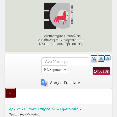
Skip to content
Skip to navigation
Πανεπιστήμιο Θεσσαλίας
Διεύθυνση Μηχανοργάνωσης
Κέντρο Δικτύου Τηλεματικής
Αναζήτηση
Φόρμα αναζήτησης
Google Translate
Υπηρεσίες
Είστε εδώ
Αρχική
»
Ομάδες Υπηρεσιών
»
Τηλεφωνία
»
Γνωσιακή Βάση
Χρεώσεις - Μονάδες
Εφαρμογές Διοίκησης