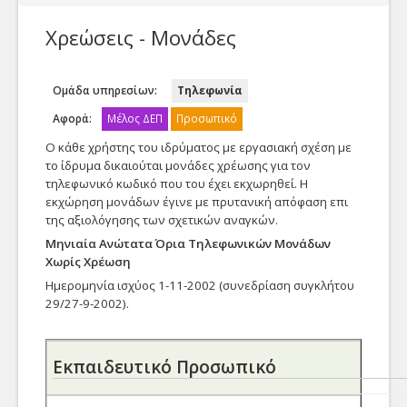
Υποστήριξη/eΑιτήσεις
eΓραμματεία
Χρεώσεις - Μονάδες
Η Υπηρεσία μας
e'Εγγραφα
Γενικά
Ομάδα υπηρεσίων:
Τηλεφωνία
eΣυνεδρίαση
Epikoinonia
Αφορά:
Μέλος ΔΕΠ
Προσωπικό
Γενική Αίτηση
Δείτε όλα τα άρθρα της
Web eΈγγραφα
γνωσιακής βάσης
Ο κάθε χρήστης του ιδρύματος με εργασιακή σχέση με
Γενική αίτηση προς την
ταξινομημένα ανά
το ίδρυμα δικαιούται μονάδες χρέωσης για τον
Προσωπικό
Τηλεκπαιδεύσεις-Τηλεδιασκέψεις
Υπηρεσία μας
υπηρεσία.
τηλεφωνικό κωδικό που του έχει εκχωρηθεί. Η
εκχώρηση μονάδων έγινε με πρυτανική απόφαση επι
Τηλεδιάσκεψη
Λίστα από τα στοιχεία
της αξιολόγησης των σχετικών αναγκών.
επικοινωνίας του
Μηνιαία Ανώτατα Όρια Τηλεφωνικών Μονάδων
Video
προσωπικού μας
Χωρίς Χρέωση
Βίντεο
Live Streaming
Ημερομηνία ισχύος 1-11-2002 (συνεδρίαση συγκλήτου
Αίτηση Τηλεφωνίας
29/27-9-2002).
Δείτε τα βίντεο της
Ηλεκτρονικό Ταχυδρομείο
γνωσιακής βάσης
Αίτηση παροχής
Οι στόχοι μας
ταξινομημένα ανά
υπηρεσιών Τηλεφωνίας
Email
υπηρεσία.
του δικτύου της
Εκπαιδευτικό Προσωπικό
Ο στόχος της
Υπηρεσίας μας
Webmail
Διεύθυνσης είναι η