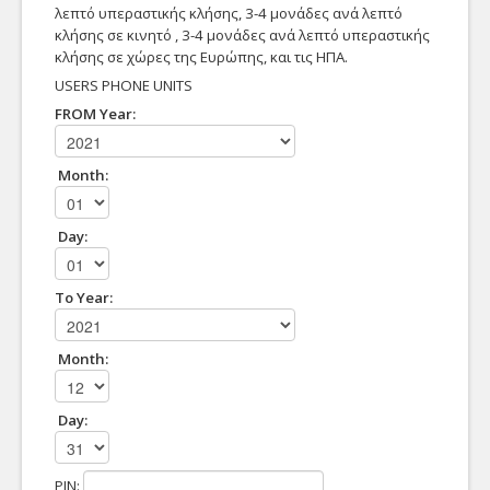
λεπτό υπεραστικής κλήσης, 3-4 μονάδες ανά λεπτό
ΖΕΥΣ - Εκλογές
κλήσης σε κινητό , 3-4 μονάδες ανά λεπτό υπεραστικής
κλήσης σε χώρες της Ευρώπης, και τις ΗΠΑ.
Γραφείο Αρωγής
USERS PHONE UNITS
FROM Year:
Τηλε-Υποστήριξη
Διαγνωστικά
Month:
Λογισμικό
Day:
Matlab
MS Azure
To Year:
Office 365
Month:
SPSS
Day:
PIN: